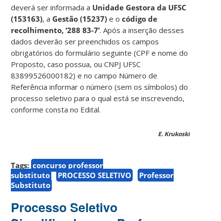
deverá ser informada a
Unidade Gestora da UFSC
(153163)
, a
Gestão (15237)
e o
código de
recolhimento, ‘288 83-7’
. Após a inserção desses
dados deverão ser preenchidos os campos
obrigatórios do formulário seguinte (CPF e nome do
Proposto, caso possua, ou CNPJ UFSC
83899526000182) e no campo Número de
Referência informar o número (sem os símbolos) do
processo seletivo para o qual está se inscrevendo,
conforme consta no Edital.
E. Krukoski
Tags:
concurso professor
substituto
PROCESSO SELETIVO
Professor
Substituto
Processo Seletivo