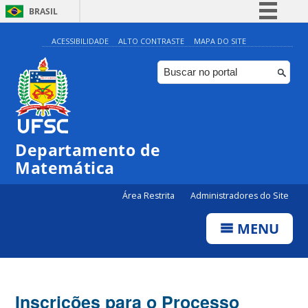
BRASIL
Simplifique!
ACESSIBILIDADE
ALTO CONTRASTE
MAPA DO SITE
Comunica BR
Participe
Acesso à informação
Legislação
Departamento de
Canais
Matemática
Área Restrita
Administradores do Site
MENU
Inscrições para o Processo