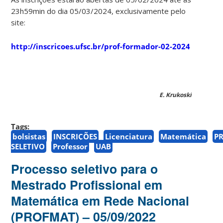
23h59min do dia 05/03/2024, exclusivamente pelo
site:
http://inscricoes.ufsc.br/prof-formador-02-2024
E. Krukoski
Tags:
bolsistas
INSCRIÇÕES
Licenciatura
Matemática
P
SELETIVO
Professor
UAB
Processo seletivo para o
Mestrado Profissional em
Matemática em Rede Nacional
(PROFMAT) – 05/09/2022