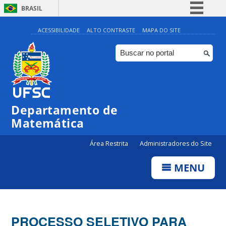
BRASIL
Simplifique!
ACESSIBILIDADE
ALTO CONTRASTE
MAPA DO SITE
Comunica BR
Participe
Acesso à informação
Legislação
Departamento de
Canais
Matemática
Área Restrita
Administradores do Site
MENU
PROCESSO SELETIVO PARA