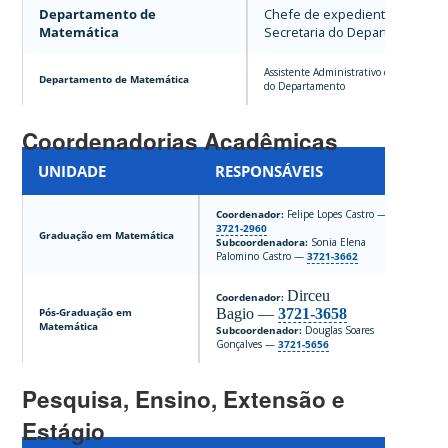
Departamento de
Chefe de expediente da
Matemática
Secretaria do Departamento
Assistente Administrativo da Secretaria
Departamento de Matemática
do Departamento
Coordenadorias Acadêmicas
UNIDADE
RESPONSÁVEIS
Coordenador:
Felipe Lopes Castro —
G
3721-2960
Graduação em Matemática
m
Subcoordenadora:
Sonia Elena
+
Palomino Castro —
3721-3662
Dirceu
Coordenador:
F
Pós-Graduação em
Bagio —
3721-3658
p
Matemática
Subcoordenador:
Douglas Soares
+
Gonçalves —
3721-5656
Pesquisa, Ensino, Extensão e
Estágio