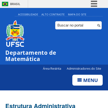
BRASIL
Simplifique!
ACESSIBILIDADE
ALTO CONTRASTE
MAPA DO SITE
Comunica BR
Participe
Acesso à informação
Legislação
Departamento de
Canais
Matemática
Área Restrita
Administradores do Site
MENU
Estrutura Administrativa