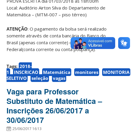
PROVA ESCRITA dia 01/03/2018 às 18h:00m
Local: Auditório Airton Silva do Departamento de
Matemática – (MTM-007 – piso térreo)
ATENÇÃO
: O pagamento da bolsa será realizado
somente através de conta bancária do Banco do
Brasil (apenas conta corrente) ou Caixa Econômica
Federal(conta corrente ou conta poupança).
Tags:
2018-
1
INSCRICAO
Matemática
monitores
MONITORIA
SELETIVO
seleção
vagas
Vaga para Professor
Substituto de Matemática –
Inscrições 26/06/2017 a
30/06/2017
25/06/2017 16:13