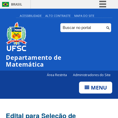
BRASIL
Simplifique!
ACESSIBILIDADE
ALTO CONTRASTE
MAPA DO SITE
Comunica BR
Participe
Acesso à informação
Legislação
Departamento de
Canais
Matemática
Área Restrita
Administradores do Site
MENU
Edital para Seleção de