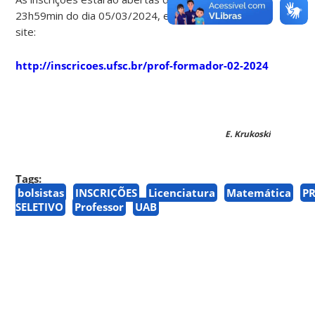
23h59min do dia 05/03/2024, exclusivamente pelo
site:
http://inscricoes.ufsc.br/prof-formador-02-2024
E. Krukoski
Tags:
bolsistas
INSCRIÇÕES
Licenciatura
Matemática
P
SELETIVO
Professor
UAB