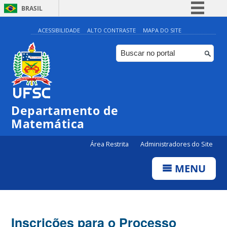
BRASIL
Simplifique!
ACESSIBILIDADE
ALTO CONTRASTE
MAPA DO SITE
Comunica BR
Participe
Acesso à informação
Legislação
Departamento de
Canais
Matemática
Área Restrita
Administradores do Site
MENU
Inscrições para o Processo