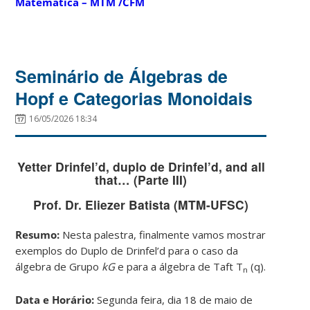
Matemática – MTM /CFM
Seminário de Álgebras de
Hopf e Categorias Monoidais
16/05/2026 18:34
Yetter Drinfel’d, duplo de Drinfel’d, and all
that… (Parte III)
Prof. Dr. Eliezer Batista (MTM-UFSC)
Resumo:
Nesta palestra, finalmente vamos mostrar
exemplos do Duplo de Drinfel’d para o caso da
álgebra de Grupo
kG
e para a álgebra de Taft T
(q).
n
Data e Horário:
Segunda feira, dia 18 de maio de