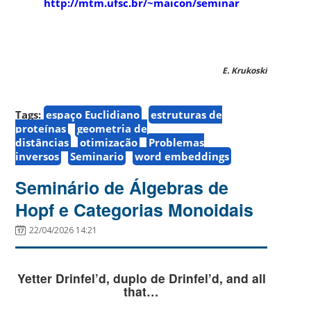
http://mtm.ufsc.br/~maicon/seminar
E. Krukoski
Tags:
espaço Euclidiano
estruturas de
proteínas
geometria de
distâncias
otimização
Problemas
inversos
Seminario
word embeddings
Seminário de Álgebras de
Hopf e Categorias Monoidais
22/04/2026 14:21
Yetter Drinfel’d, duplo de Drinfel’d, and all
that…