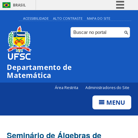
BRASIL
Simplifique!
ACESSIBILIDADE
ALTO CONTRASTE
MAPA DO SITE
Comunica BR
Participe
Acesso à informação
Legislação
Departamento de
Canais
Matemática
Área Restrita
Administradores do Site
MENU
Seminário de Álgebras de