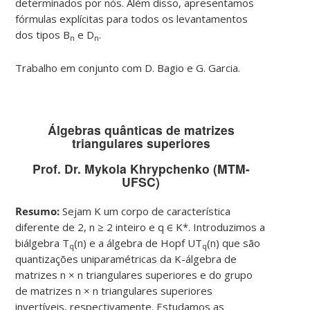
determinados por nós. Além disso, apresentamos
fórmulas explícitas para todos os levantamentos
dos tipos B
e D
.
n
n
Trabalho em conjunto com D. Bagio e G. Garcia.
Álgebras quânticas de matrizes
triangulares superiores
Prof. Dr. Mykola Khrypchenko (MTM-
UFSC)
Resumo:
Sejam K um corpo de característica
diferente de 2, n ≥ 2 inteiro e q ∈ K*. Introduzimos a
biálgebra T
(n) e a álgebra de Hopf UT
(n) que são
q
q
quantizações uniparamétricas da K-álgebra de
matrizes n × n triangulares superiores e do grupo
de matrizes n × n triangulares superiores
invertíveis, respectivamente. Estudamos as