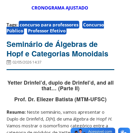
CRONOGRAMA AJUSTADO
Tags:
concurso para professores
Concurso
Público
Professor Efetivo
Seminário de Álgebras de
Hopf e Categorias Monoidais
02/05/2026 14:37
Yetter Drinfel’d, duplo de Drinfel’d, and all
that… (Parte II)
Prof. Dr. Eliezer Batista (MTM-UFSC)
Resumo:
Neste seminário, vamos apresentar o
Duplo de Drinfel’d,
D(H),
de uma álgebra de Hopf
H.
Vamos mostrar o isomorfismo categórico entre a
categoria de módulos de Yetter Drinfel’d de
H
e a