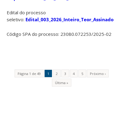
Edital do processo
seletivo:
Edital_003_2026_Inteiro_Teor_Assinado
Código SPA do processo: 23080.072253/2025-02
Página 1 de 49
1
2
3
4
5
Próximo ›
Última »