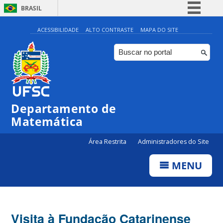
BRASIL
Simplifique!
ACESSIBILIDADE
ALTO CONTRASTE
MAPA DO SITE
Comunica BR
Participe
Acesso à informação
Legislação
Departamento de
Canais
Matemática
Área Restrita
Administradores do Site
MENU
Visita à Fundação Catarinense