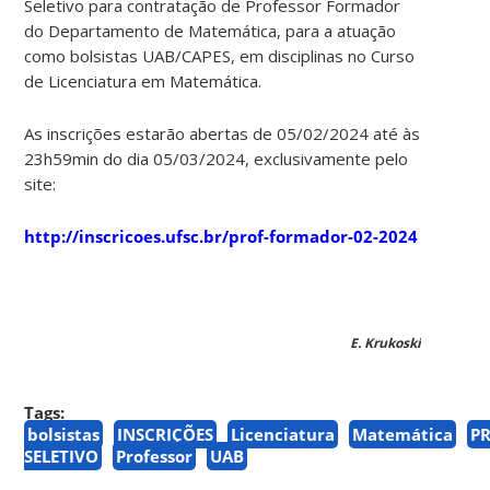
Seletivo para contratação de Professor Formador
do Departamento de Matemática, para a atuação
como bolsistas UAB/CAPES, em disciplinas no Curso
de Licenciatura em Matemática.
As inscrições estarão abertas de 05/02/2024 até às
23h59min do dia 05/03/2024, exclusivamente pelo
site:
http://inscricoes.ufsc.br/prof-formador-02-2024
E. Krukoski
Tags:
bolsistas
INSCRIÇÕES
Licenciatura
Matemática
P
SELETIVO
Professor
UAB