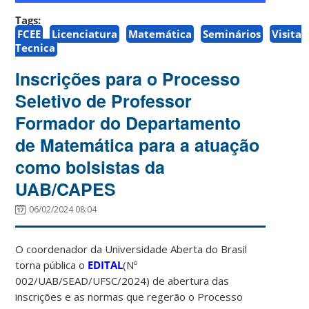
Tags:
FCEE
Licenciatura
Matemática
Seminários
Visita
Tecnica
Inscrições para o Processo
Seletivo de Professor
Formador do Departamento
de Matemática para a atuação
como bolsistas da
UAB/CAPES
06/02/2024 08:04
O coordenador da Universidade Aberta do Brasil
torna pública o
EDITAL
(
Nº
0
02
/UAB/SEAD/UFSC/20
2
4
) de abertura das
inscrições e as normas que regerão o Processo