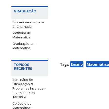
GRADUAÇÃO
Procedimentos para
2ª Chamada
Motitoria de
Matemática
Graduação em
Matemática
Tags:
Ensino
Matemática
TÓPICOS
RECENTES
Seminário de
Otimização &
Problemas Inversos –
22/06/2026 às
14h:00m
Colóquio de
Matemática –