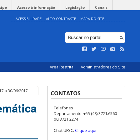
cipe
Acesso à informação
Legislação
Canais
ACESSIBILIDADE
ALTO CONTRASTE
MAPA DO SITE
Área Restrita
Administradores do Site
017 a 30/06/2017
CONTATOS
emática
Telefones
Departamento: +55 (48) 3721.6560
ou 3721.2274
Chat UFSC:
Clique aqui