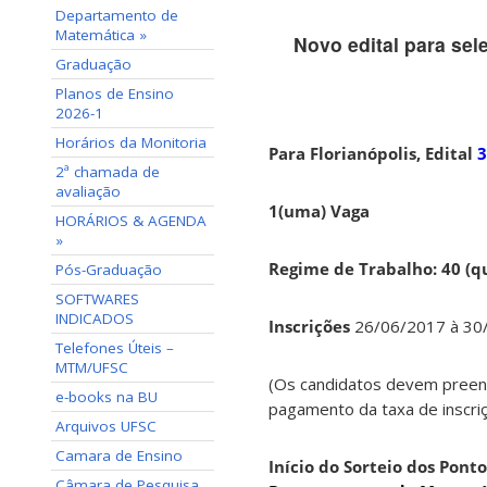
Departamento de
Matemática »
Novo edital para se
Graduação
Planos de Ensino
2026-1
Horários da Monitoria
Para Florianópolis, Edital
3
2ª chamada de
avaliação
1(uma) Vaga
HORÁRIOS & AGENDA
»
Regime de Trabalho: 40 (q
Pós-Graduação
SOFTWARES
INDICADOS
Inscrições
26/06/2017 à 30/
Telefones Úteis –
MTM/UFSC
(Os candidatos devem pree
e-books na BU
pagamento da taxa de inscri
Arquivos UFSC
Camara de Ensino
Início do Sorteio dos Ponto
Câmara de Pesquisa