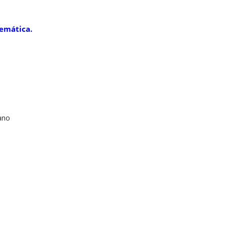
emática.
ano