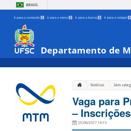
BRASIL
Ir para o conteúdo
1
Ir para o menu
2
Ir para a busca
3
Ir para o rodapé
4
Departamento de M
Notícias
Sem categ
Vaga para P
– Inscrições
25/06/2017 16:13