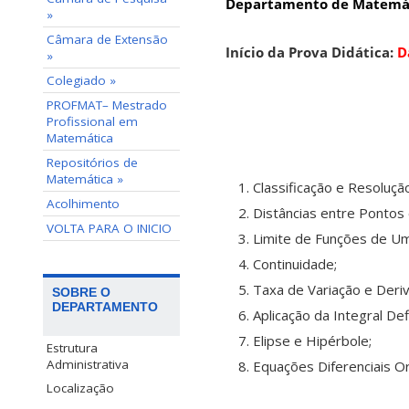
Departamento de Matemát
»
Câmara de Extensão
Início da Prova Didática:
D
»
Colegiado »
PROFMAT– Mestrado
Profissional em
Matemática
Repositórios de
Matemática »
Classificação e Resoluç
Acolhimento
Distâncias entre Pontos 
VOLTA PARA O INICIO
Limite de Funções de Um
Continuidade;
Taxa de Variação e Deri
SOBRE O
DEPARTAMENTO
Aplicação da Integral Def
Elipse e Hipérbole;
Estrutura
Administrativa
Equações Diferenciais O
Localização