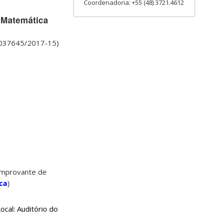
Coordenadoria: +55 (48) 3721.4612
m Matemática
.037645/2017-15)
omprovante de
ca
)
ocal:
Auditório do