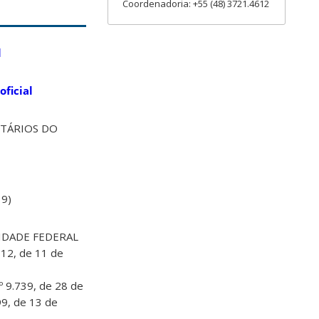
Coordenadoria: +55 (48) 3721.4612
l
oficial
ETÁRIOS DO
19)
SIDADE
FEDERAL
.112, de 11 de
nº
9.739, de 28 de
399, de 13 de