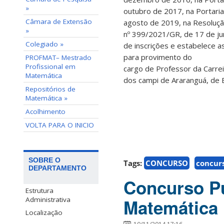
»
outubro de 2017, na Portari
Câmara de Extensão
agosto de 2019, na Resoluç
»
nº 399/2021/GR, de 17 de j
Colegiado »
de inscrições e estabelece 
para provimento do
PROFMAT– Mestrado
Profissional em
cargo de Professor da Carre
Matemática
dos campi de Araranguá, de B
Repositórios de
Matemática »
Acolhimento
VOLTA PARA O INICIO
SOBRE O
Tags:
CONCURSO
concurs
DEPARTAMENTO
Concurso Pú
Estrutura
Matemática
Administrativa
Localização