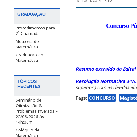
10/11/2014 17:16
GRADUAÇÃO
Concurso Púb
Procedimentos para
2ª Chamada
Motitoria de
Matemática
Graduação em
Matemática
Resumo extraído do Edital
Resolução Normativa 34/
TÓPICOS
RECENTES
superior
) com as devidas al
Tags:
CONCURSO
Magisté
Seminário de
Otimização &
Problemas Inversos –
22/06/2026 às
14h:00m
Colóquio de
Matemática –