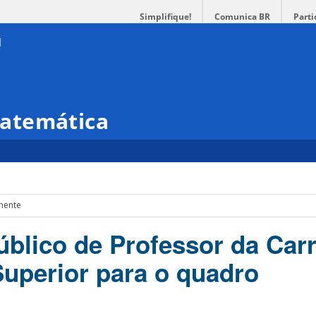
Simplifique!
Comunica BR
Parti
atemática
nente
blico de Professor da Carr
Superior para o quadro