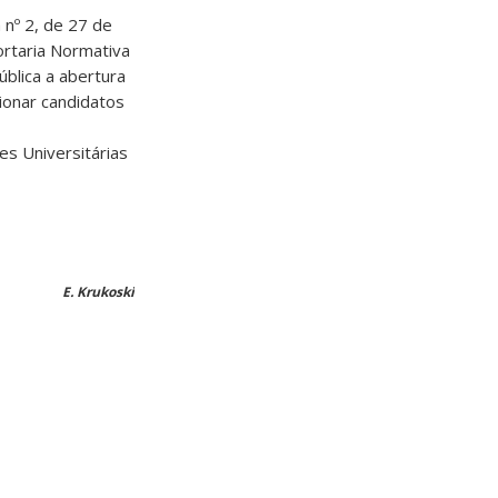
a
nº 2, de 27 de
ortaria Normativa
blica a abertura
ionar candidatos
des
Universitárias
E. Krukoski