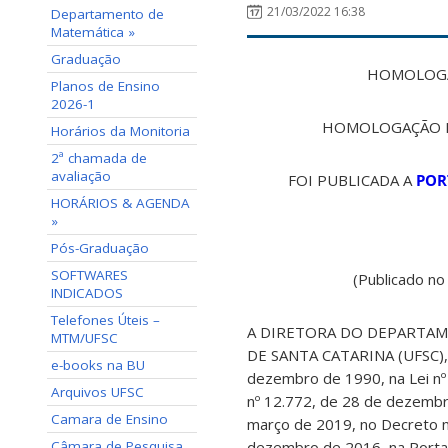
21/03/2022 16:38
Departamento de
Matemática »
Graduação
HOMOLOGAÇ
Planos de Ensino
2026-1
HOMOLOGAÇÃO D
Horários da Monitoria
2ª chamada de
avaliação
FOI PUBLICADA A
POR
HORÁRIOS & AGENDA
»
Pós-Graduação
SOFTWARES
(Publicado no
INDICADOS
Telefones Úteis –
A DIRETORA DO DEPARTAM
MTM/UFSC
DE SANTA CATARINA (UFSC), n
e-books na BU
dezembro de 1990,
na Lei n
Arquivos UFSC
nº 12.772, de 28 de dezembr
Camara de Ensino
março de 2019, no Decreto n
Câmara de Pesquisa
dezembro de 2016, na Portari