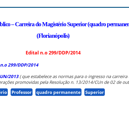
lico – Carreira do Magistério Superior (quadro permanen
(Florianópolis)
Edital n.o 299/DDP/2014
 n.o 299/DDP/2014
CUN/2013
(
que estabelece as normas para o ingresso na carreira
terações promovidas pela Resolução n. 13/2014/CUn de 02 de ou
rio
Professor
quadro permanente
Superior