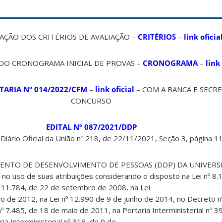
ÃO DOS CRITÉRIOS DE AVALIAÇÃO –
CRITÉRIOS
–
link oficia
O CRONOGRAMA INICIAL DE PROVAS –
CRONOGRAMA
–
link 
TARIA Nº 014/2022/CFM
–
link oficial
– COM A BANCA E SECR
CONCURSO
EDITAL Nº 087/2021/DDP
 Diário Oficial da União nº 218, de 22/11/2021, Seção 3, página 1
ENTO DE DESENVOLVIMENTO DE PESSOAS (DDP) DA UNIVER
o uso de suas atribuições considerando o disposto na
Lei nº 8
º 11.784, de 22 de setembro de 2008, na Lei
o de 2012, na Lei nº 12.990 de 9 de junho de 2014, no Decreto 
º 7.485, de 18 de maio de 2011, na Portaria
Interministerial nº 
a Interministerial nº 316, de 9 de