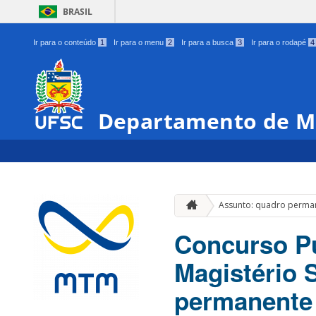
BRASIL
Ir para o conteúdo
1
Ir para o menu
2
Ir para a busca
3
Ir para o rodapé
4
Departamento de M
Assunto: quadro perma
Concurso Pú
Magistério 
permanente