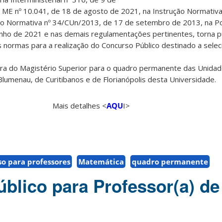
a ME nº 10.041, de 18 de agosto de 2021, na Instrução Normativ
ão Normativa nº 34/CUn/2013, de 17 de setembro de
2013, na P
unho de 2021 e nas demais
regulamentações pertinentes, torna pú
as normas
para a realização do Concurso Público destinado a selec
ira do Magistério Superior para o quadro permanente das Unida
lumenau, de Curitibanos e de Florianópolis desta
Universidade.
Mais detalhes <
AQU
I>
o para professores
Matemática
quadro permanente
blico para Professor(a) de