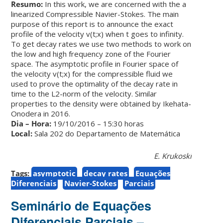
Resumo:
In this work, we are concerned with the a
linearized Compressible Navier-Stokes. The main
purpose of this report is to announce the exact
profile of the velocity v(t;x) when t goes to infinity.
To get decay rates we use two methods to work on
the low and high frequency zone of the Fourier
space. The asymptotic profile in Fourier space of
the velocity v(t;x) for the compressible fluid we
used to prove the optimality of the decay rate in
time to the L2-norm of the velocity. Similar
properties to the density were obtained by Ikehata-
Onodera in 2016.
Dia – Hora:
19/10/2016 – 15:30 horas
Local:
Sala 202 do Departamento de Matemática
E. Krukoski
Tags:
asymptotic
decay rates
Equações
Diferenciais
Navier-Stokes
Parciais
Seminário de Equações
Diferenciais Parciais –