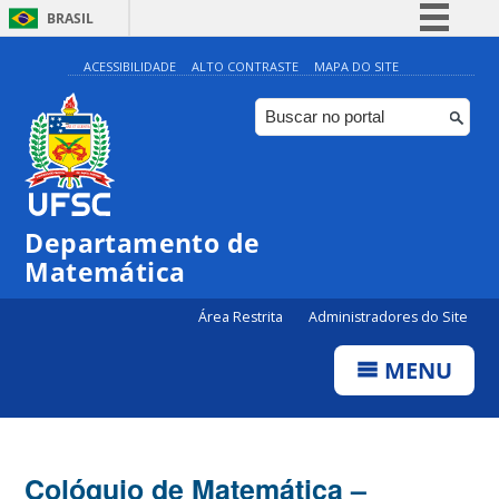
BRASIL
Simplifique!
ACESSIBILIDADE
ALTO CONTRASTE
MAPA DO SITE
Comunica BR
Participe
Acesso à informação
Legislação
Departamento de
Canais
Matemática
Área Restrita
Administradores do Site
MENU
Colóquio de Matemática –