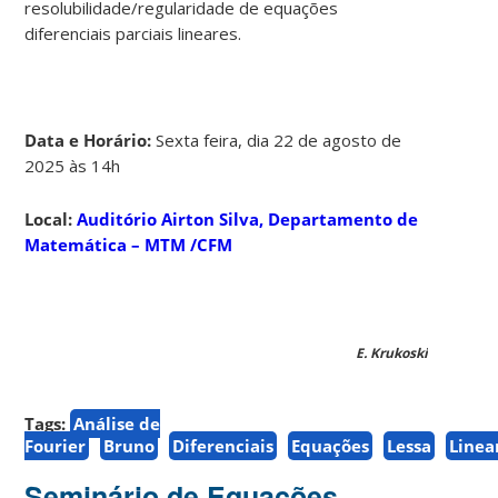
resolubilidade/regularidade de equações
diferenciais parciais lineares.
Data e Horário:
Sexta feira, dia 22 de agosto de
2025 às 14h
Local:
Auditório Airton Silva, Departamento de
Matemática – MTM /CFM
E. Krukoski
Tags:
Análise de
Fourier
Bruno
Diferenciais
Equações
Lessa
Linea
Seminário de Equações