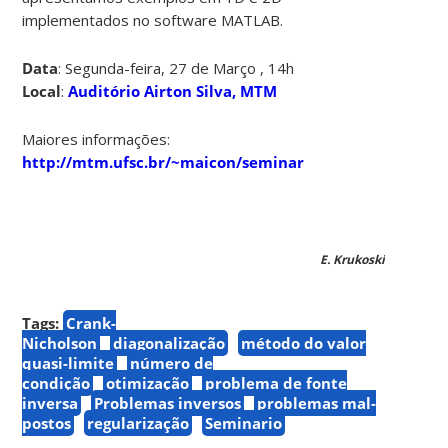
implementados no software MATLAB.
Data
: Segunda-feira, 27 de Março , 14h
Local
:
Auditório Airton Silva, MTM
Maiores informações:
http://mtm.ufsc.br/~maicon/seminar
E. Krukoski
Tags:
Crank-
Nicholson
diagonalização
método do valor
quasi-limite
número de
condição
otimização
problema de fonte
inversa
Problemas inversos
problemas mal-
postos
regularização
Seminario