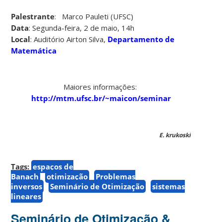
Palestrante
: Marco Pauleti (UFSC)
Data
: Segunda-feira, 2 de maio, 14h
Local
: Auditório Airton Silva,
Departamento de
Matemática
Maiores informações:
http://mtm.ufsc.br/~maicon/seminar
E. krukoski
Tags:
espaços de
Banach
otimização
Problemas
inversos
Seminário de Otimização
sistemas
lineares
Seminário de Otimização &