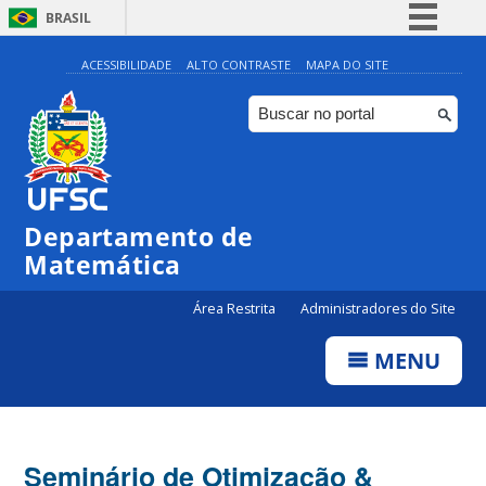
BRASIL
Simplifique!
ACESSIBILIDADE
ALTO CONTRASTE
MAPA DO SITE
Comunica BR
Participe
Acesso à informação
Legislação
Departamento de
Canais
Matemática
Área Restrita
Administradores do Site
MENU
Seminário de Otimização &