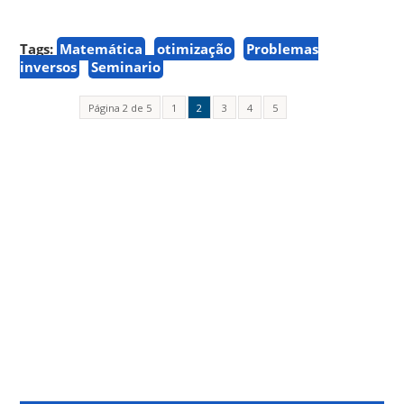
Tags:
Matemática
otimização
Problemas
inversos
Seminario
Página 2 de 5
1
2
3
4
5