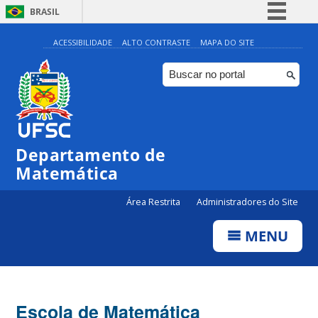
BRASIL
Simplifique!
ACESSIBILIDADE
ALTO CONTRASTE
MAPA DO SITE
Comunica BR
Participe
Acesso à informação
Legislação
Departamento de
Canais
Matemática
Área Restrita
Administradores do Site
MENU
Escola de Matemática