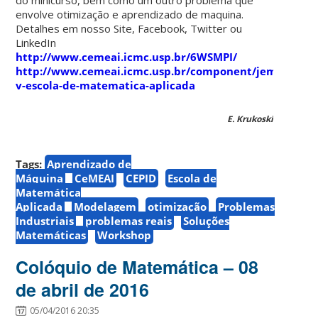
envolve otimização e aprendizado de maquina.
Detalhes em nosso Site, Facebook, Twitter ou
LinkedIn
http://www.cemeai.icmc.usp.br/6WSMPI/
http://www.cemeai.icmc.usp.br/component/jem/event/
v-escola-de-matematica-aplicada
E. Krukoski
Tags:
Aprendizado de
Máquina
CeMEAI
CEPID
Escola de
Matemática
Aplicada
Modelagem
otimização
Problemas
Industriais
problemas reais
Soluções
Matemáticas
Workshop
Colóquio de Matemática – 08
de abril de 2016
05/04/2016 20:35