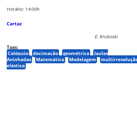
Horário: 14:00h
Cartaz
E. Krukoski
Tags:
Colóquio
decimação
geométrica
Jaulas
Aninhadas
Matemática
Modelagem
multirresoluçã
elástica