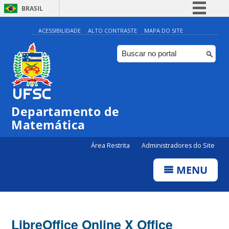
BRASIL
Simplifique!
ACESSIBILIDADE
ALTO CONTRASTE
MAPA DO SITE
Comunica BR
Participe
Acesso à informação
Legislação
Departamento de
Canais
Matemática
Área Restrita
Administradores do Site
MENU
LibreOffice Online X Office