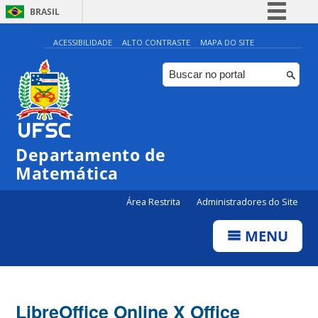
BRASIL
Simplifique!
ACESSIBILIDADE
ALTO CONTRASTE
MAPA DO SITE
Comunica BR
Participe
Acesso à informação
Legislação
Departamento de
Canais
Matemática
Área Restrita
Administradores do Site
MENU
LibreOffice Online X Office