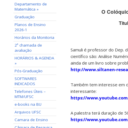
Departamento de
Matemática »
O Colóqui
Graduação
Titu
Planos de Ensino
2026-1
Horários da Monitoria
2ª chamada de
Samuli é professor do Dep. de
avaliação
científico são: Análise Numér
HORÁRIOS & AGENDA
ainda de um livro sobre prob
»
http://www.siltanen-resea
Pós-Graduação
SOFTWARES
INDICADOS
Também tem interesse em div
interessante:
Telefones Úteis –
MTM/UFSC
https://www.youtube.co
e-books na BU
Arquivos UFSC
A palestra terá duração de 5
https://www.youtube.co
Camara de Ensino
Câmara de Pesquisa