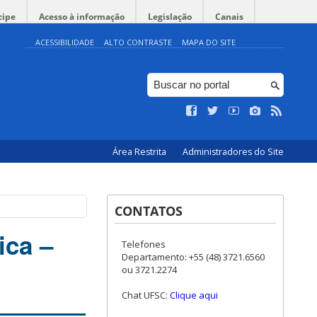
cipe
Acesso à informação
Legislação
Canais
ACESSIBILIDADE
ALTO CONTRASTE
MAPA DO SITE
Área Restrita
Administradores do Site
CONTATOS
ica –
Telefones
Departamento: +55 (48) 3721.6560
ou 3721.2274
Chat UFSC:
Clique aqui