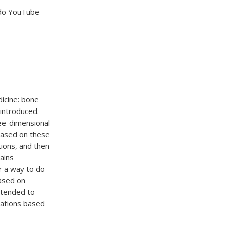
 do YouTube
dicine: bone
 introduced.
ree-dimensional
based on these
ions, and then
ains
r a way to do
based on
extended to
cations based