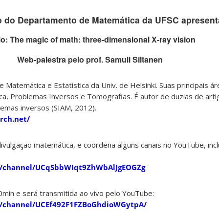
o do Departamento de Matemática da UFSC apresent
lo: The magic of math: three-dimensional X-ray vision
Web-palestra pelo prof. Samuli Siltanen
 Matemática e Estatística da Univ. de Helsinki. Suas principais á
ica, Problemas Inversos e Tomografias. É autor de duzias de artig
lemas inversos (SIAM, 2012).
rch.net/
ulgação matemática, e coordena alguns canais no YouTube, incl
m/channel/UCqSbbWIqt9ZhWbAlJgEOGZg
0min e será transmitida ao vivo pelo YouTube:
m/channel/UCEf492F1FZBoGhdioWGytpA/