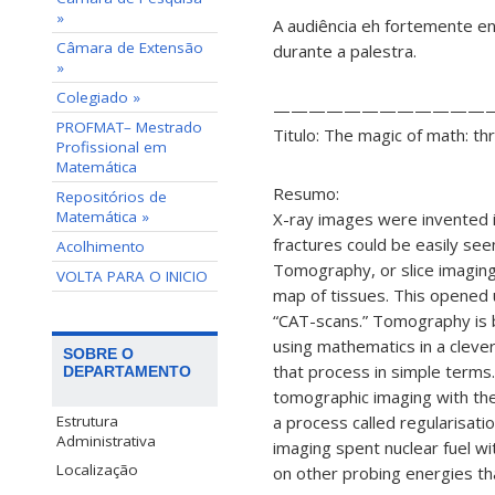
»
A audiência eh fortemente e
Câmara de Extensão
durante a palestra.
»
Colegiado »
—————————————
PROFMAT– Mestrado
Titulo: The magic of math: th
Profissional em
Matemática
Resumo:
Repositórios de
Matemática »
X-ray images were invented i
fractures could be easily see
Acolhimento
Tomography, or slice imaging,
VOLTA PARA O INICIO
map of tissues. This opened 
“CAT-scans.” Tomography is b
using mathematics in a clever
SOBRE O
that process in simple terms
DEPARTAMENTO
tomographic imaging with the 
Estrutura
a process called regularisatio
Administrativa
imaging spent nuclear fuel w
Localização
on other probing energies th