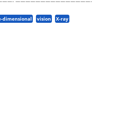
——- ———————————————-
e-dimensional
vision
X-ray