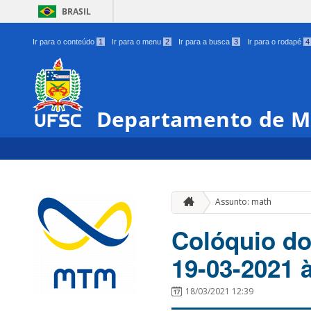
BRASIL
Ir para o conteúdo
1
Ir para o menu
2
Ir para a busca
3
Ir para o rodapé
4
Departamento de M
Assunto: math
Colóquio do
19-03-2021 
18/03/2021 12:39