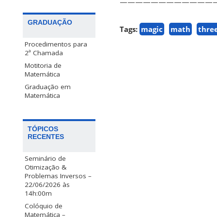
—————————————
GRADUAÇÃO
Tags:
magic
math
thre
Procedimentos para
2ª Chamada
Motitoria de
Matemática
Graduação em
Matemática
TÓPICOS
RECENTES
Seminário de
Otimização &
Problemas Inversos –
22/06/2026 às
14h:00m
Colóquio de
Matemática –