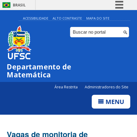
BRASIL
Simplifique!
ACESSIBILIDADE
ALTO CONTRASTE
MAPA DO SITE
Comunica BR
Participe
Acesso à informação
Legislação
Departamento de
Canais
Matemática
Área Restrita
Administradores do Site
MENU
Vagas de monitoria de