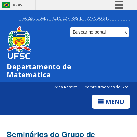
BRASIL
Simplifique!
ACESSIBILIDADE
ALTO CONTRASTE
MAPA DO SITE
Comunica BR
Participe
Acesso à informação
Legislação
Departamento de
Canais
Matemática
Área Restrita
Administradores do Site
MENU
Seminários do Grupo de