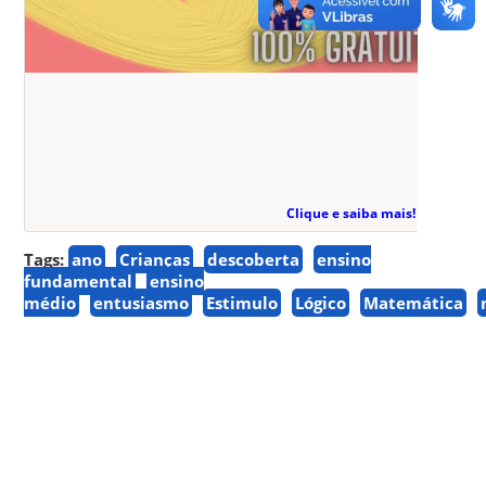
Clique e saiba mais!
Tags:
ano
Crianças
descoberta
ensino
fundamental
ensino
médio
entusiasmo
Estimulo
Lógico
Matemática