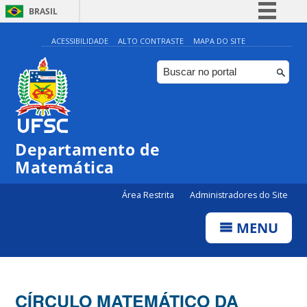
BRASIL
Simplifique!
ACESSIBILIDADE
ALTO CONTRASTE
MAPA DO SITE
Comunica BR
Participe
Acesso à informação
Legislação
Departamento de
Canais
Matemática
Área Restrita
Administradores do Site
MENU
CÍRCULO MATEMÁTICO DA