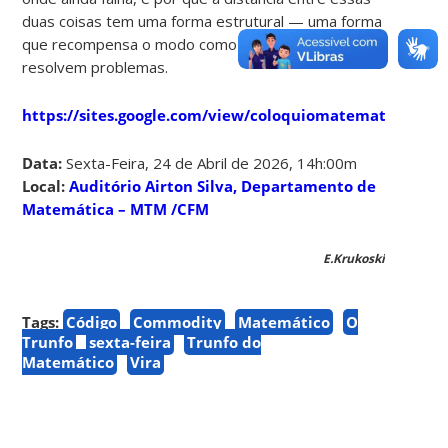
duas coisas tem uma forma estrutural — uma forma
que recompensa o modo como matemáticos
resolvem problemas.
https://sites.google.com/view/coloquiomatematica/ho
Data:
Sexta-Feira, 24 de Abril de 2026, 14h:00m
Local:
Auditório Airton Silva, Departamento de
Matemática – MTM /CFM
E.Krukoski
Tags:
Código
Commodity
Matemático
O
Trunfo
sexta-feira
Trunfo do
Matemático
Vira