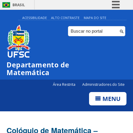
BRASIL
Simplifique!
ACESSIBILIDADE
ALTO CONTRASTE
MAPA DO SITE
Comunica BR
Participe
Acesso à informação
Legislação
Departamento de
Canais
Matemática
Área Restrita
Administradores do Site
MENU
Colóquio de Matemática –