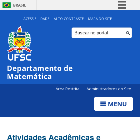
BRASIL
Simplifique!
ACESSIBILIDADE
ALTO CONTRASTE
MAPA DO SITE
Comunica BR
Participe
Acesso à informação
Legislação
Departamento de
Canais
Matemática
Área Restrita
Administradores do Site
MENU
Atividades Acadêmicas e