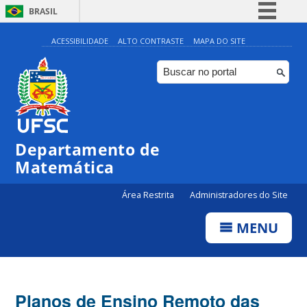
BRASIL
Simplifique!
ACESSIBILIDADE
ALTO CONTRASTE
MAPA DO SITE
Comunica BR
Participe
Acesso à informação
Legislação
Departamento de
Canais
Matemática
Área Restrita
Administradores do Site
MENU
Planos de Ensino Remoto das