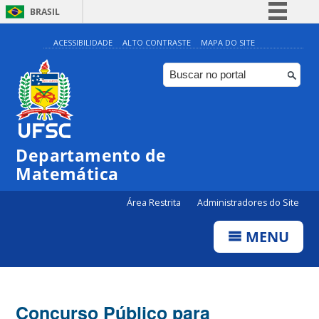
BRASIL
Simplifique!
ACESSIBILIDADE
ALTO CONTRASTE
MAPA DO SITE
Comunica BR
Participe
Acesso à informação
Legislação
Departamento de
Canais
Matemática
Área Restrita
Administradores do Site
MENU
Concurso Público para