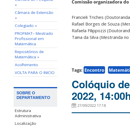
Comissão organizadora do
»
Câmara de Extensão
Francieli Triches (Doutorand
»
Rafael Borges de Souza (Me
Colegiado »
Rafaela Filippozzi (Doutoran
PROFMAT– Mestrado
Taina da Silva (Mestranda no
Profissional em
Matemática
Repositórios de
Matemática »
Acolhimento
Tags:
Encontro
Matemát
VOLTA PARA O INICIO
Colóquio de
2022, 14:00
SOBRE O
DEPARTAMENTO
27/09/2022 17:18
Estrutura
Administrativa
Localização