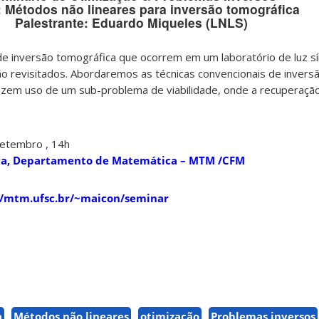
: Métodos não lineares para inversão tomográfica
Palestrante: Eduardo Miqueles (LNLS)
e inversão tomográfica que ocorrem em um laboratório de luz sí
o revisitados. Abordaremos as técnicas convencionais de invers
em uso de um sub-problema de viabilidade, onde a recuperação
Setembro , 14h
ilva, Departamento de Matemática – MTM /CFM
//mtm.ufsc.br/~maicon/seminar
a
Métodos não lineares
otimização
Problemas inversos