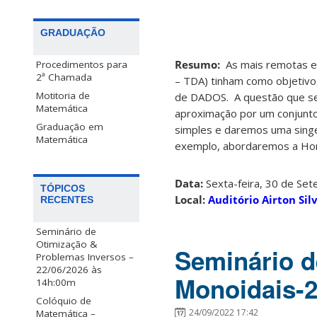
GRADUAÇÃO
Resumo:
As mais remotas e 
Procedimentos para
2ª Chamada
– TDA) tinham como objetiv
Motitoria de
de DADOS. A questão que se 
Matemática
aproximação por um conjunt
Graduação em
simples e daremos uma singel
Matemática
exemplo, abordaremos a Homo
Data:
Sexta-feira, 30 de Se
TÓPICOS
Local:
Auditório Airton S
RECENTES
Seminário de
Otimização &
Seminário d
Problemas Inversos –
22/06/2026 às
Monoidais-2
14h:00m
Colóquio de
24/09/2022 17:42
Matemática –