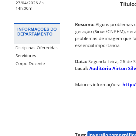
27/04/2026 às
Título
14h:00m
Resumo:
Alguns problemas d
INFORMAÇÕES DO
geração (Sirius/CNPEM), serã
DEPARTAMENTO
problemas de imagem que faz
essencial importância.
Disciplinas Oferecidas
Servidores
Data:
Segunda-feira, 26 de 
Corpo Docente
Local:
Auditório Airton S
Maiores informações:
http:
Tags:
inversão tomográfic