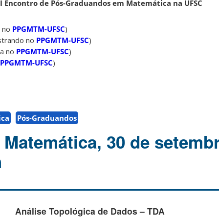
 I Encontro de Pós-Graduandos em Matemática na UFSC
a no
PPGMTM-UFSC
)
strando no
PPGMTM-UFSC
)
da no
PPGMTM-UFSC
)
PPGMTM-UFSC
)
ica
Pós-Graduandos
 Matemática, 30 de setemb
h
Análise Topológica de Dados – TDA