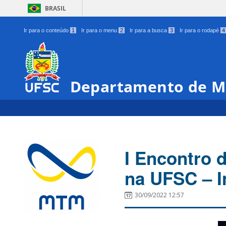
BRASIL
Ir para o conteúdo
1
Ir para o menu
2
Ir para a busca
3
Ir para o rodapé
4
Departamento de M
I Encontro
na UFSC – I
30/09/2022 12:57