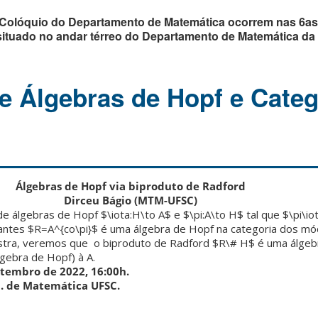
 Colóquio do Departamento de Matemática ocorrem nas 6as-
, situado no andar térreo do Departamento de Matemática d
e Álgebras de Hopf e Categ
Álgebras de Hopf via biproduto de Radford
Dirceu Bágio (MTM-UFSC)
álgebras de Hopf $\iota:H\to A$ e $\pi:A\to H$ tal que $\pi\io
iantes $R=A^{co\pi}$ é uma álgebra de Hopf na categoria dos mó
estra, veremos que o biproduto de Radford $R\# H$ é uma álgeb
gebra de Hopf) à A.
etembro de 2022, 16:00h.
p. de Matemática UFSC.