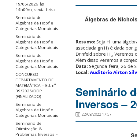
19/06/2026 às
14h00m, sexta-feira
Seminário de
Álgebras de Nichols
Álgebras de Hopf e
Categorias Monoidais
Seminário de
Resumo:
Seja H uma álgebra
Álgebras de Hopf e
associada gr(H) é dada por
Categorias Monoidais
Drinfeld sobre H
Veremos qu
Seminário de
o
Além disso veremos a conjec
Álgebras de Hopf e
Data:
Segunda-feira, 26 de 
Categorias Monoidais
Local:
Auditório Airton S
CONCURSO
DEPARTAMENTO DE
MATEMÁTICA – Ed. nº
Seminário d
39/2025/DDP
(FINALIZADO)
Inversos – 2
Seminário de
Álgebras de Hopf e
22/09/2022 17:57
Categorias Monoidais
Seminário de
Otimização &
Se
Problemas Inversos –