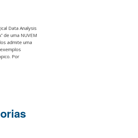
cal Data Analysis
MA” de uma NUVEM
ados admite uma
 exemplos
ópico. Por
orias