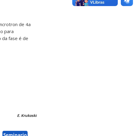
ncrotron de 4a
ão para
 da fase é de
E. Krukoski
Seminario