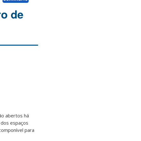
ro de
ão abertos há
a dos espaços
componível para