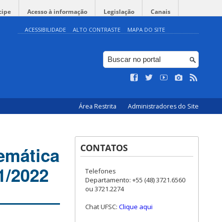
cipe
Acesso à informação
Legislação
Canais
ACESSIBILIDADE
ALTO CONTRASTE
MAPA DO SITE
Área Restrita
Administradores do Site
CONTATOS
emática
1/2022
Telefones
Departamento: +55 (48) 3721.6560
ou 3721.2274
Chat UFSC:
Clique aqui