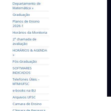
Departamento de
Matemática »
Graduação
Planos de Ensino
2026-1
Horários da Monitoria
2ª chamada de
avaliação
HORÁRIOS & AGENDA
»
Pós-Graduação
SOFTWARES
INDICADOS
Telefones Úteis –
MTM/UFSC
e-books na BU
Arquivos UFSC
Camara de Ensino
Câmara de Pesquisa