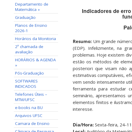
Departamento de
Matemática »
Indicadores de err
fun
Graduação
Planos de Ensino
Pal
2026-1
Horários da Monitoria
Resumo:
Um grande número d
2ª chamada de
(EDP). Infelizmente, na gr
avaliação
problemas. Hoje existem div
HORÁRIOS & AGENDA
estão os métodos de elemen
»
posteriori que visam não 
Pós-Graduação
estimativas computáveis, efi
SOFTWARES
vem sendo intensamente util
INDICADOS
ferramenta para estudar c
Telefones Úteis –
seminário, apresentamos u
MTM/UFSC
elementos finitos e ilustram
e-books na BU
interesse.
Arquivos UFSC
Camara de Ensino
Dia/Hora:
Sexta-feira, 24-1
Local:
Auditório da Matemát
Câmara de Pesquisa