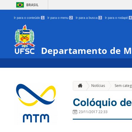
BRASIL
Ir para o conteúdo
1
Ir para o menu
2
Ir para a busca
3
Ir para o rodapé
4
Departamento de M
Notícias
Sem categ
Colóquio de
23/11/2017 22:33