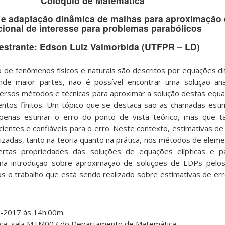
Colóquio de Matemática
o e adaptação dinâmica de malhas para aproximação 
cional de interesse para problemas parabólicos
estrante: Edson Luiz Valmorbida (UTFPR – LD)
e fenômenos físicos e naturais são descritos por equações dife
ande maior partes, não é possível encontrar uma solução ana
ersos métodos e técnicas para aproximar a solução destas equa
tos finitos. Um tópico que se destaca são as chamadas estim
apenas estimar o erro do ponto de vista teórico, mas que
cientes e confiáveis para o erro. Neste contexto, estimativas de
izadas, tanto na teoria quanto na prática, nos métodos de eleme
ertas propriedades das soluções de equações elípticas e pa
ma introdução sobre aproximação de soluções de EDPs pel
os o trabalho que está sendo realizado sobre estimativas de err
1-2017 às 14h:00m.
ica, sala MTM007 do Departamento de Matemática.