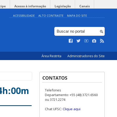
cipe
Acesso à informação
Legislação
Canais
ACESSIBILIDADE
ALTO CONTRASTE
MAPA DO SITE
Área Restrita
Administradores do Site
CONTATOS
14h:00m
Telefones
Departamento: +55 (48) 3721.6560
ou 3721.2274
Chat UFSC:
Clique aqui