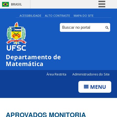
BRASIL
Simplifique!
ACESSIBILIDADE
ALTO CONTRASTE
MAPA DO SITE
Comunica BR
Participe
Acesso à informação
Legislação
Departamento de
Canais
Matemática
Área Restrita
Administradores do Site
MENU
APROVADOS MONITORIA