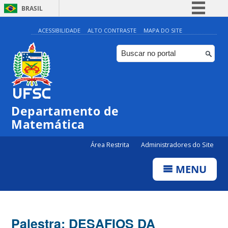
BRASIL
Simplifique!
ACESSIBILIDADE
ALTO CONTRASTE
MAPA DO SITE
Comunica BR
Participe
Acesso à informação
Legislação
Departamento de
Canais
Matemática
Área Restrita
Administradores do Site
MENU
Palestra: DESAFIOS DA