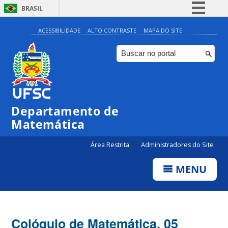
BRASIL
Simplifique!
ACESSIBILIDADE
ALTO CONTRASTE
MAPA DO SITE
Comunica BR
Participe
Acesso à informação
Legislação
Departamento de
Canais
Matemática
Área Restrita
Administradores do Site
MENU
Colóquio de Matemática, 05