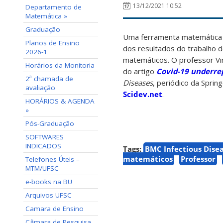
13/12/2021 10:52
Departamento de
Matemática »
Graduação
Uma ferramenta matemática qu
Planos de Ensino
dos resultados do trabalho d
2026-1
matemáticos. O professor Vi
Horários da Monitoria
do artigo
Covid-19 underrep
2ª chamada de
Diseases
, periódico da Sprin
avaliação
Scidev.net
.
HORÁRIOS & AGENDA
»
Pós-Graduação
SOFTWARES
INDICADOS
Tags:
BMC Infectious Dise
matemáticos
Professor
Telefones Úteis –
MTM/UFSC
e-books na BU
Arquivos UFSC
Camara de Ensino
Câmara de Pesquisa