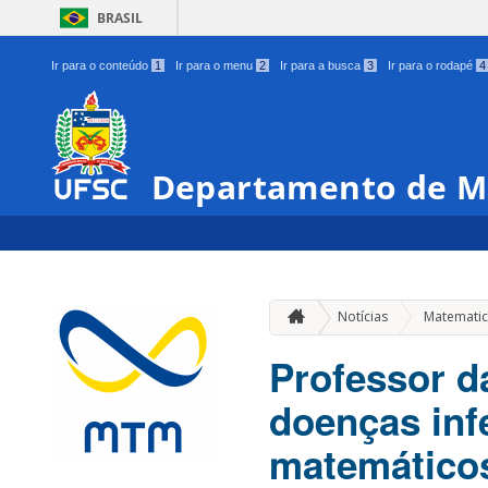
BRASIL
Ir para o conteúdo
1
Ir para o menu
2
Ir para a busca
3
Ir para o rodapé
4
Departamento de M
Notícias
Matemati
Professor d
doenças inf
matemático