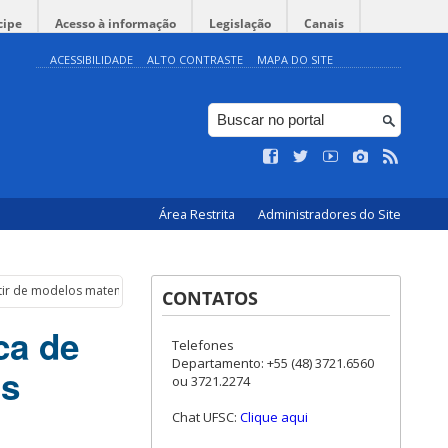
cipe
Acesso à informação
Legislação
Canais
ACESSIBILIDADE
ALTO CONTRASTE
MAPA DO SITE
Área Restrita
Administradores do Site
tir de modelos matemáticos.
CONTATOS
ca de
Telefones
Departamento: +55 (48) 3721.6560
os
ou 3721.2274
Chat UFSC:
Clique aqui