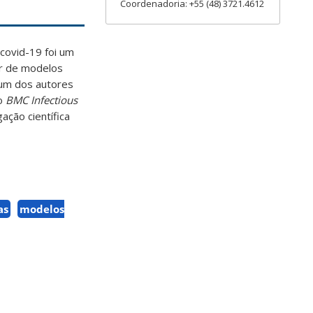
Coordenadoria: +55 (48) 3721.4612
covid-19 foi um
ir de modelos
 um dos autores
no
BMC Infectious
ação científica
as
modelos