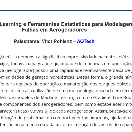
Learning e Ferramentas Estatísticas para Modelagem
Falhas em Aerogeradores
Palestrante:
Vitor Pohlenz –
AQTech
a eólica demonstra significativa expressividade na matriz elétrica
exige, todavia, uma grande quantidade de máquinas em operação
ica (aerogerador) possui uma capacidade relativamente baixa de
m unidades de geração hidrelétricas. Dessa forma, o grande nú
io para equipes de operação e manutenção dos parques eólicos.
o foco central a utilização de uma metodologia baseada em fer
 além de modelos de Machine Learning como o Gradient Tree Boos
 componentes dos aerogeradores, bem como estabelecer limit
aracterísticas (Curvas S) de cada aerogerador. Assim, busca-se
entificação de problemas ou comportamentos anormais, ajudando 
enção no aumento da vida útil e minimização de custos de repa