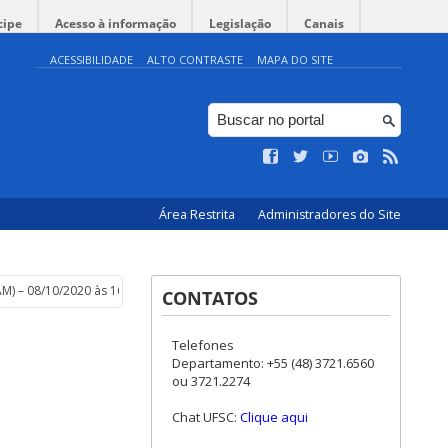
cipe
Acesso à informação
Legislação
Canais
ACESSIBILIDADE
ALTO CONTRASTE
MAPA DO SITE
Área Restrita
Administradores do Site
M) – 08/10/2020 às 16h:00m
CONTATOS
Telefones
Departamento: +55 (48) 3721.6560
ou 3721.2274
Chat UFSC:
Clique aqui