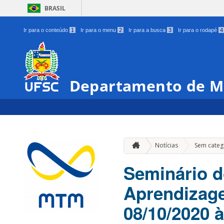
BRASIL
Ir para o conteúdo
1
Ir para o menu
2
Ir para a busca
3
Ir para o rodapé
4
Departamento de M
Notícias
Sem categ
Seminário 
Aprendizag
08/10/2020 