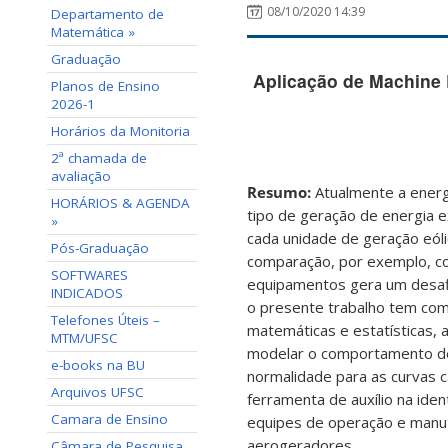
08/10/2020 14:39
Departamento de
Matemática »
Graduação
Aplicação de Machine 
Planos de Ensino
2026-1
Horários da Monitoria
2ª chamada de
avaliação
Resumo:
Atualmente a energi
HORÁRIOS & AGENDA
tipo de geração de energia 
»
cada unidade de geração eól
Pós-Graduação
comparação, por exemplo, co
SOFTWARES
equipamentos gera um desaf
INDICADOS
o presente trabalho tem com
Telefones Úteis –
matemáticas e estatísticas,
MTM/UFSC
modelar o comportamento de
e-books na BU
normalidade para as curvas c
Arquivos UFSC
ferramenta de auxílio na id
Camara de Ensino
equipes de operação e manut
aerogeradores.
Câmara de Pesquisa