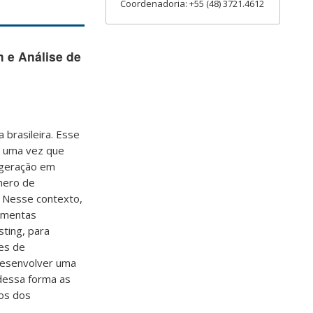
Coordenadoria: +55 (48) 3721.4612
 e Análise de
 brasileira. Esse
, uma vez que
 geração em
mero de
 Nesse contexto,
ramentas
ting, para
es de
 desenvolver uma
dessa forma as
ros dos