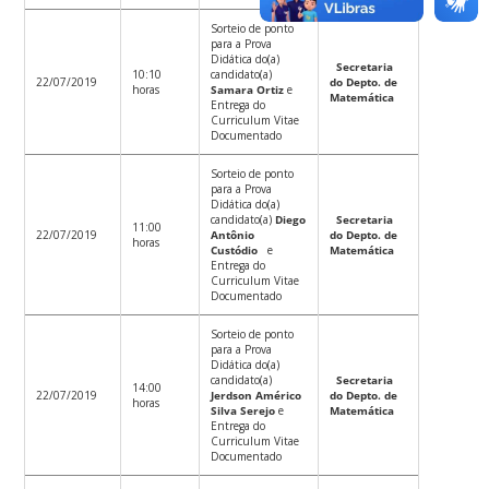
Sorteio de ponto
para a Prova
Didática do(a)
Secretaria
10:10
candidato(a)
22/07/2019
do Depto. de
horas
Samara Ortiz
e
Matemática
Entrega do
Curriculum Vitae
Documentado
Sorteio de ponto
para a Prova
Didática do(a)
candidato(a)
Diego
Secretaria
11:00
22/07/2019
Antônio
do Depto. de
horas
Custódio
e
Matemática
Entrega do
Curriculum Vitae
Documentado
Sorteio de ponto
para a Prova
Didática do(a)
candidato(a)
Secretaria
14:00
22/07/2019
Jerdson Américo
do Depto. de
horas
Silva Serejo
e
Matemática
Entrega do
Curriculum Vitae
Documentado