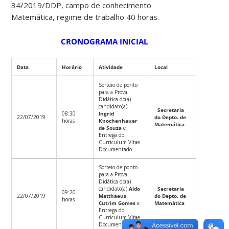
34/2019/DDP, campo de conhecimento
Matemática, regime de trabalho 40 horas.
CRONOGRAMA INICIAL
Data
Horário
Atividade
Local
Sorteio de ponto
para a Prova
Didática do(a)
candidato(a)
Secretaria
08:30
Ingrid
22/07/2019
do Depto. de
horas
Knochenhauer
Matemática
de Souza
e
Entrega do
Curriculum Vitae
Documentado
Sorteio de ponto
para a Prova
Didática do(a)
candidato(a)
Aldo
Secretaria
09:20
22/07/2019
Matthaeus
do Depto. de
horas
Cutrim Gomes
e
Matemática
Entrega do
Curriculum Vitae
Documentado