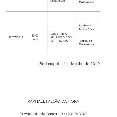
Silva Sousa
Matemática
Auditório
Airton Silva,
Sessão Pública —-
10:00
25/07/2019
APURAÇÃO DOS
horas
Depto. de
RESULTADOS
Matemática
Florianópolis, 11 de julho de 2019.
RAPHAEL FALCÃO DA HORA
Presidente da Banca – 34/2019/DDP