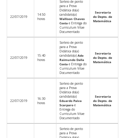
Sorteio de ponto
para a Prova
Didática do(a)
Secretaria
14:50
candidato(a)
22/07/2019
do Depto. de
horas
Wallison Chaves
Matemática
Costa
e Entrega do
Curriculum Vitae
Documentado
Sorteio de ponto
para a Prova
Didática do(a)
Secretaria
15:40
candidato(a)
Ado
22/07/2019
do Depto. de
horas
Raimundo Dalla
Matemática
Costa
e Entrega do
Curriculum Vitae
Documentado
Sorteio de ponto
para a Prova
Didática do(a)
candidato(a)
Secretaria
16:30
22/07/2019
Eduardo Paiva
do Depto. de
horas
Scarparo
e
Matemática
Entrega do
Curriculum Vitae
Documentado
Sorteio de ponto
para a Prova
Didática do(a)