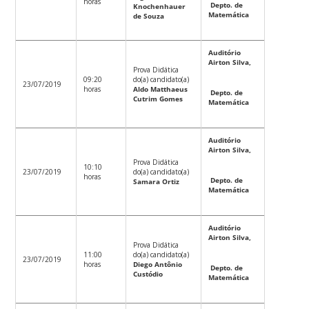
horas
Depto. de
Knochenhauer
Matemática
de Souza
Auditório
Airton Silva,
Prova Didática
09:20
do(a) candidato(a)
23/07/2019
horas
Aldo Matthaeus
Depto. de
Cutrim Gomes
Matemática
Auditório
Airton Silva,
Prova Didática
10:10
23/07/2019
do(a) candidato(a)
horas
Depto. de
Samara Ortiz
Matemática
Auditório
Airton Silva,
Prova Didática
11:00
do(a) candidato(a)
23/07/2019
horas
Diego Antônio
Depto. de
Custódio
Matemática