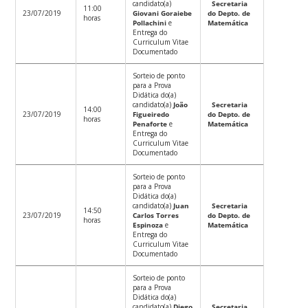
candidato(a)
Secretaria
11:00
23/07/2019
Giovani Goraiebe
do Depto. de
horas
Pollachini
e
Matemática
Entrega do
Curriculum Vitae
Documentado
Sorteio de ponto
para a Prova
Didática do(a)
candidato(a)
João
Secretaria
14:00
23/07/2019
Figueiredo
do Depto. de
horas
Penaforte
e
Matemática
Entrega do
Curriculum Vitae
Documentado
Sorteio de ponto
para a Prova
Didática do(a)
candidato(a)
Juan
Secretaria
14:50
23/07/2019
Carlos Torres
do Depto. de
horas
Espinoza
e
Matemática
Entrega do
Curriculum Vitae
Documentado
Sorteio de ponto
para a Prova
Didática do(a)
candidato(a)
Diego
Secretaria