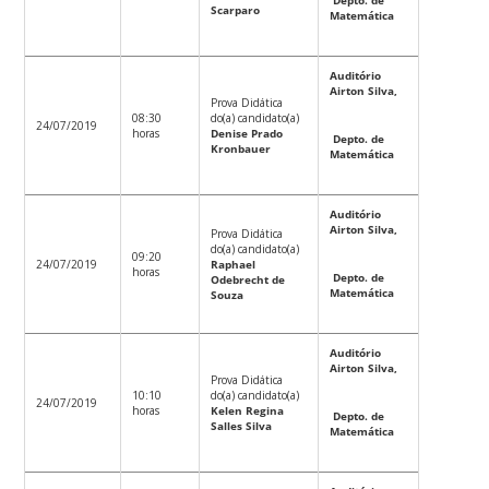
Scarparo
Matemática
Auditório
Airton Silva,
Prova Didática
08:30
do(a) candidato(a)
24/07/2019
horas
Denise Prado
Depto. de
Kronbauer
Matemática
Auditório
Airton Silva,
Prova Didática
do(a) candidato(a)
09:20
24/07/2019
Raphael
horas
Depto. de
Odebrecht de
Matemática
Souza
Auditório
Airton Silva,
Prova Didática
10:10
do(a) candidato(a)
24/07/2019
horas
Kelen Regina
Depto. de
Salles Silva
Matemática