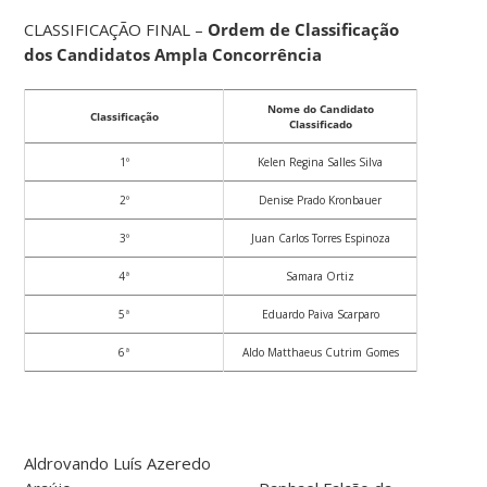
CLASSIFICAÇÃO FINAL –
Ordem de Classificação
dos Candidatos Ampla Concorrência
Nome do Candidato
Classificação
Classificado
1º
Kelen Regina Salles Silva
2º
Denise Prado Kronbauer
3º
Juan Carlos Torres Espinoza
4ª
Samara Ortiz
5ª
Eduardo Paiva Scarparo
6ª
Aldo Matthaeus Cutrim Gomes
Aldrovando Luís Azeredo