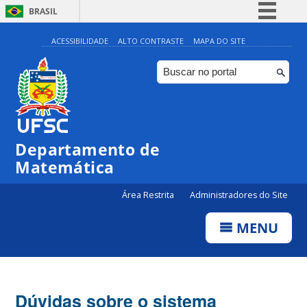
BRASIL
Simplifique!
ACESSIBILIDADE
ALTO CONTRASTE
MAPA DO SITE
Comunica BR
Participe
Acesso à informação
Legislação
Departamento de
Canais
Matemática
Área Restrita
Administradores do Site
MENU
Dúvidas sobre o sistema