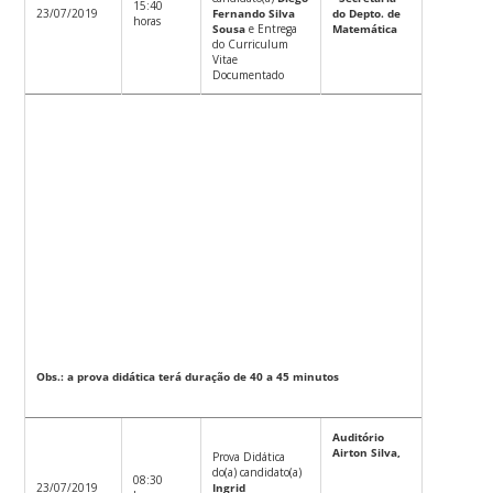
15:40
23/07/2019
Fernando Silva
do Depto. de
horas
Sousa
e Entrega
Matemática
do Curriculum
Vitae
Documentado
Obs.: a prova didática terá duração de 40 a 45 minutos
Auditório
Airton Silva,
Prova Didática
do(a) candidato(a)
08:30
23/07/2019
Ingrid