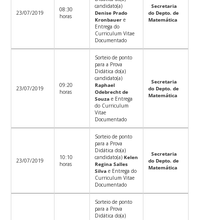
candidato(a)
Secretaria
08:30
23/07/2019
Denise Prado
do Depto. de
horas
Kronbauer
e
Matemática
Entrega do
Curriculum Vitae
Documentado
Sorteio de ponto
para a Prova
Didática do(a)
candidato(a)
Secretaria
09:20
Raphael
23/07/2019
do Depto. de
horas
Odebrecht de
Matemática
Souza
e Entrega
do Curriculum
Vitae
Documentado
Sorteio de ponto
para a Prova
Didática do(a)
Secretaria
10:10
candidato(a)
Kelen
23/07/2019
do Depto. de
horas
Regina Salles
Matemática
Silva
e Entrega do
Curriculum Vitae
Documentado
Sorteio de ponto
para a Prova
Didática do(a)