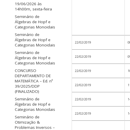
19/06/2026 às
14h00m, sexta-feira
Seminário de
Álgebras de Hopf e
Categorias Monoidais
Seminário de
Álgebras de Hopf e
22/02/2019
0
Categorias Monoidais
Seminário de
22/02/2019
0
Álgebras de Hopf e
Categorias Monoidais
CONCURSO
22/02/2019
1
DEPARTAMENTO DE
MATEMÁTICA – Ed. nº
22/02/2019
1
39/2025/DDP
(FINALIZADO)
Seminário de
22/02/2019
1
Álgebras de Hopf e
Categorias Monoidais
22/02/2019
1
Seminário de
Otimização &
Problemas Inversos –