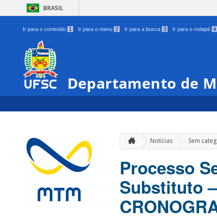
BRASIL
Ir para o conteúdo
1
Ir para o menu
2
Ir para a busca
3
Ir para o rodapé
4
Departamento de M
Notícias
Sem categ
Processo Se
Substituto
CRONOGR