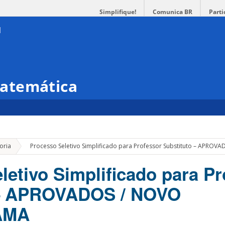
Simplifique!
Comunica BR
Parti
atemática
»
oria
Processo Seletivo Simplificado para Professor Substituto – AP
letivo Simplificado para Pr
 – APROVADOS / NOVO
AMA