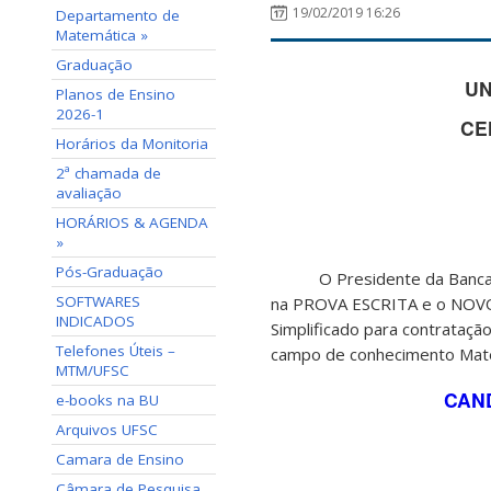
19/02/2019 16:26
Departamento de
Matemática »
Graduação
UN
Planos de Ensino
2026-1
CE
Horários da Monitoria
2ª chamada de
avaliação
HORÁRIOS & AGENDA
»
Pós-Graduação
O Presidente da Banca Exa
SOFTWARES
na PROVA ESCRITA e o NOVO 
INDICADOS
Simplificado para contrataç
Telefones Úteis –
campo de conhecimento Matem
MTM/UFSC
CAN
e-books na BU
Arquivos UFSC
Camara de Ensino
Câmara de Pesquisa