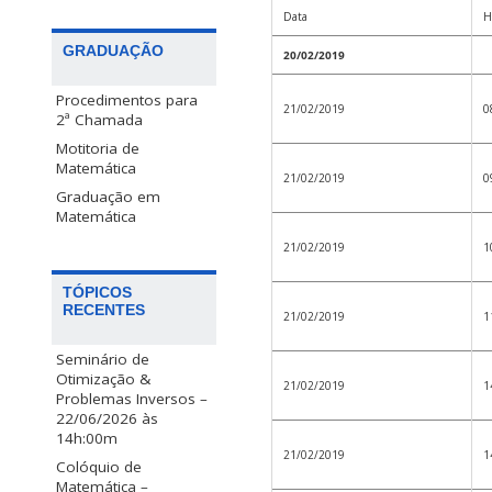
Data
H
GRADUAÇÃO
20/02/2019
Procedimentos para
21/02/2019
0
2ª Chamada
Motitoria de
Matemática
21/02/2019
0
Graduação em
Matemática
21/02/2019
1
TÓPICOS
RECENTES
21/02/2019
1
Seminário de
Otimização &
21/02/2019
1
Problemas Inversos –
22/06/2026 às
14h:00m
21/02/2019
1
Colóquio de
Matemática –