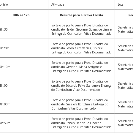
orário
Atividade
Local
08h às 17h
Recurso para a Prova Escrita
Se
Sorteio de ponto para a Prova Didática do
Secretaria
8h:30m
candidato Helder Geovane Gomes de Lima e
Matemátic
Entrega do Curriculum Vitae Documentado
Sorteio de ponto para a Prova Didática do
Secretaria
9h20m
candidato Edson Cilos Vargas Júnior e
Matemátic
Entrega do Curriculum Vitae Documentado
Sorteio de ponto para a Prova Didática do
Secretaria
0h:10m
candidato Giovanni Maria Arrigone e
Matemátic
Entrega do Curriculum Vitae Documentado
Sorteio de ponto para a Prova Didática do
Secretaria
1h:00m
candidato Eduardo Paiva Scarparo e Entrega
Matemátic
do Curriculum Vitae Documentado
Sorteio de ponto para a Prova Didática da
Secretaria
4h:00m
candidata Graziele Bortolini e Entrega do
Matemátic
Curriculum Vitae Documentado
Sorteio de ponto para a Prova Didática do
Secretaria
4h:50m
candidato Renan Henrique Finder e
Matemátic
Entrega do Curriculum Vitae Documentado