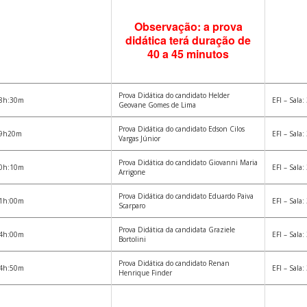
Observação: a prova
didática terá duração de
40 a 45 minutos
Prova Didática do candidato Helder
8h:30m
EFI – Sala:
Geovane Gomes de Lima
Prova Didática do candidato Edson Cilos
9h20m
EFI – Sala:
Vargas Júnior
Prova Didática do candidato Giovanni Maria
0h:10m
EFI – Sala:
Arrigone
Prova Didática do candidato Eduardo Paiva
1h:00m
EFI – Sala:
Scarparo
Prova Didática da candidata Graziele
4h:00m
EFI – Sala:
Bortolini
Prova Didática do candidato Renan
4h:50m
EFI – Sala:
Henrique Finder