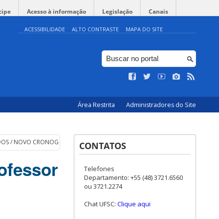
cipe
Acesso à informação
Legislação
Canais
ACESSIBILIDADE
ALTO CONTRASTE
MAPA DO SITE
Área Restrita
Administradores do Site
ROVADOS / NOVO CRONOGRAMA
CONTATOS
ofessor
Telefones
Departamento: +55 (48) 3721.6560
ou 3721.2274
Chat UFSC:
Clique aqui