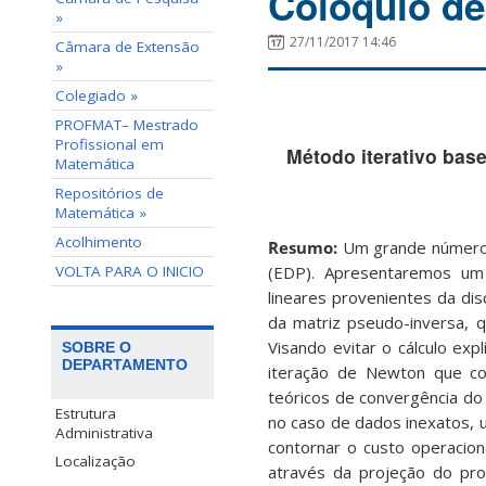
Colóquio de
»
27/11/2017 14:46
Câmara de Extensão
»
Colegiado »
PROFMAT– Mestrado
Profissional em
Método iterativo bas
Matemática
Repositórios de
Matemática »
Acolhimento
Resumo:
Um grande número d
(EDP). Apresentaremos um 
VOLTA PARA O INICIO
lineares provenientes da d
da matriz pseudo-inversa, qu
Visando evitar o cálculo ex
SOBRE O
DEPARTAMENTO
iteração de Newton que co
teóricos de convergência do
Estrutura
no caso de dados inexatos, u
Administrativa
contornar o custo operacio
Localização
através da projeção do pro