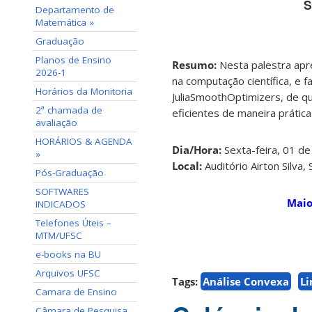
S
Departamento de
Matemática »
Graduação
Planos de Ensino
Resumo:
Nesta palestra apr
2026-1
na computação científica, e f
Horários da Monitoria
JuliaSmoothOptimizers, de q
2ª chamada de
eficientes de maneira prática
avaliação
HORÁRIOS & AGENDA
Dia/Hora:
Sexta-feira, 01 d
»
Local:
Auditório Airton Silv
Pós-Graduação
SOFTWARES
Maio
INDICADOS
Telefones Úteis –
MTM/UFSC
e-books na BU
Arquivos UFSC
Tags:
Análise Convexa
Li
Camara de Ensino
Câmara de Pesquisa