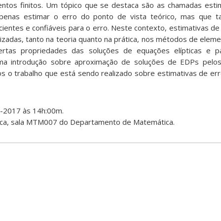
tos finitos. Um tópico que se destaca são as chamadas estim
apenas estimar o erro do ponto de vista teórico, mas que
cientes e confiáveis para o erro. Neste contexto, estimativas de
izadas, tanto na teoria quanto na prática, nos métodos de eleme
ertas propriedades das soluções de equações elípticas e pa
ma introdução sobre aproximação de soluções de EDPs pel
os o trabalho que está sendo realizado sobre estimativas de err
1-2017 às 14h:00m.
ica, sala MTM007 do Departamento de Matemática.