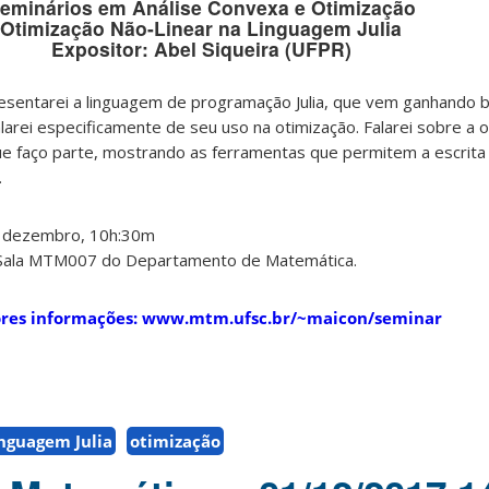
eminários em Análise Convexa e Otimização
Otimização Não-Linear na Linguagem Julia
Expositor: Abel Siqueira (UFPR)
esentarei a linguagem de programação Julia, que vem ganhando 
alarei especificamente de seu uso na otimização. Falarei sobre a 
ue faço parte, mostrando as ferramentas que permitem a escrita
.
e dezembro, 10h:30m
a, Sala MTM007 do Departamento de Matemática.
res informações: www.mtm.ufsc.br/~maicon/seminar
nguagem Julia
otimização