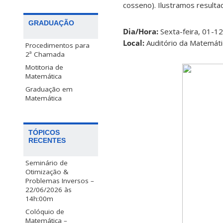
cosseno). Ilustramos result
GRADUAÇÃO
Dia/Hora:
Sexta-feira, 01-1
Local:
Auditório da Matemát
Procedimentos para
2ª Chamada
Motitoria de
Matemática
Graduação em
Matemática
TÓPICOS
RECENTES
Seminário de
Otimização &
Problemas Inversos –
22/06/2026 às
14h:00m
Colóquio de
Matemática –