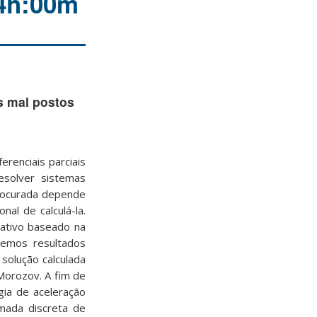
14h:00m
s mal postos
renciais parciais
esolver sistemas
procurada depende
al de calculá-la.
rativo baseado na
remos resultados
solução calculada
 Morozov. A fim de
ia de aceleração
mada discreta de