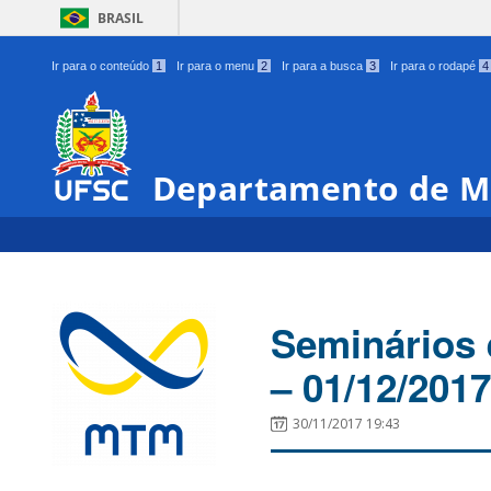
BRASIL
Ir para o conteúdo
1
Ir para o menu
2
Ir para a busca
3
Ir para o rodapé
4
Departamento de M
Seminários 
– 01/12/201
30/11/2017 19:43