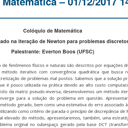
 Matemática – 01/12/2017 
Colóquio de Matemática
eado na iteração de Newton para problemas discreto
Palestrante: Everton Boos (UFSC)
e fenômenos físicos e naturais são descritos por equações dife
método iterativo com convergência quadrática que busca r
iscretização de problemas mal postos. Sabemos que a solução 
e é pouco utilizada na prática devido ao alto custo computacion
plícito da matriz pseudo-inversa, desenvolvemos um método ite
nverge para a solução do problema em questão. Apresenta
 método gerado, bem como uma estimativa do erro associado à 
tilizando como critério de parada o princípio de discrepância de
nal elevado do método, apresentaremos, também, uma estratég
blema original no subespaço gerado pela base DCT (transfor